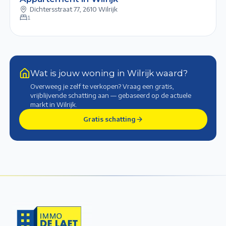
Dichtersstraat 77
,
2610 Wilrijk
1
Wat is jouw woning in Wilrijk waard?
Overweeg je zelf te verkopen? Vraag een gratis,
vrijblijvende schatting aan — gebaseerd op de actuele
markt
in Wilrijk
.
Gratis schatting