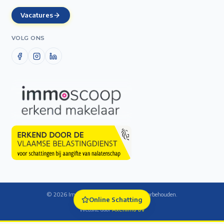
Vacatures
VOLG ONS
©
2026
Immo De Laet — Alle rechten voorbehouden.
Online Schatting
Cookie-instellingen
Website door
Axenimo bv