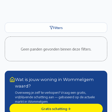
Filters
Geen panden gevonden binnen deze filters.
Wat is jouw woning in Wommelgem
waard?
Overweeg je zelf te verkopen? Vraag een gratis,
vrijblijvende schatting aan — gebaseerd op de actuele
markt
in Wommelgem
.
Gratis schatting