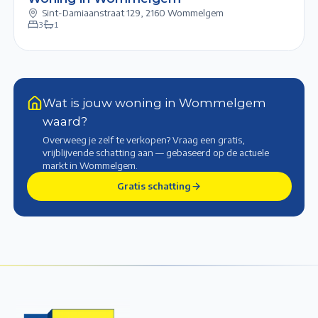
Sint-Damiaanstraat 129
,
2160 Wommelgem
3
1
Wat is jouw woning in Wommelgem
waard?
Overweeg je zelf te verkopen? Vraag een gratis,
vrijblijvende schatting aan — gebaseerd op de actuele
markt
in Wommelgem
.
Gratis schatting