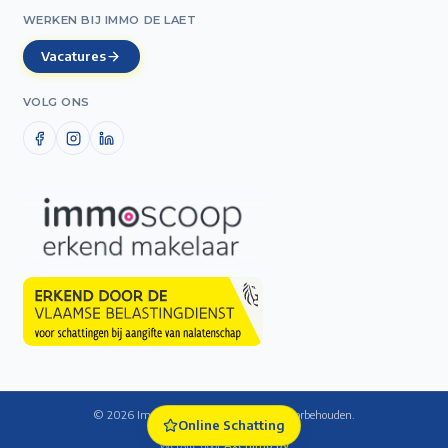
WERKEN BIJ IMMO DE LAET
Vacatures
VOLG ONS
©
2026
Immo De Laet — Alle rechten voorbehouden.
Online Schatting
Cookie-instellingen
Website door
Axenimo bv