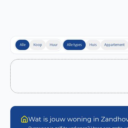
Alle
Koop
Huur
Alle types
Huis
Appartement
Wat is jouw woning in Zandho