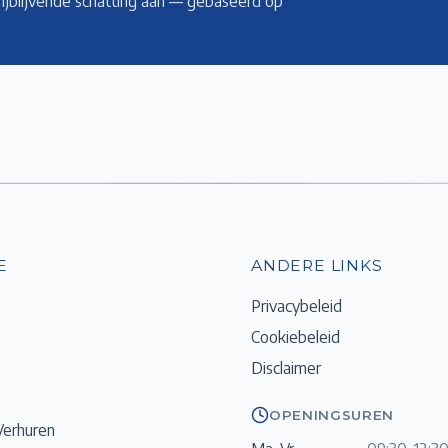
rijblijvende schatting aan — gebaseerd op
E
ANDERE LINKS
Privacybeleid
Cookiebeleid
Disclaimer
OPENINGSUREN
Verhuren