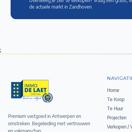
Overweeg je zelf te verkopen? Vraag een gratis, v
de actuele markt
in Zandhoven
.
;
NAVIGATI
Home
Te Koop
Te Huur
Premium vastgoed in Antwerpen en
Projecten
omstreken. Begeleiding met vertrouwen
Verkopen / 
en vakmanschap.