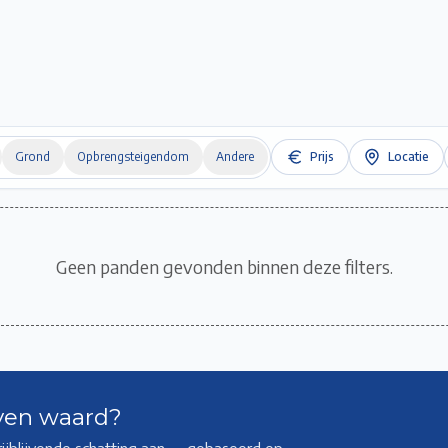
Home
Te Koop
Te Huur
Projecten
Verkopen / Verhuren
Over ons
Grond
Opbrengsteigendom
Andere
Prijs
Locatie
Geen panden gevonden binnen deze filters.
ven waard?