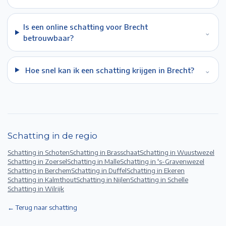
Is een online schatting voor Brecht
⌄
betrouwbaar?
Hoe snel kan ik een schatting krijgen in Brecht?
⌄
Schatting in de regio
Schatting in
Schoten
Schatting in
Brasschaat
Schatting in
Wuustwezel
Schatting in
Zoersel
Schatting in
Malle
Schatting in
's-Gravenwezel
Schatting in
Berchem
Schatting in
Duffel
Schatting in
Ekeren
Schatting in
Kalmthout
Schatting in
Nijlen
Schatting in
Schelle
Schatting in
Wilrijk
← Terug naar schatting