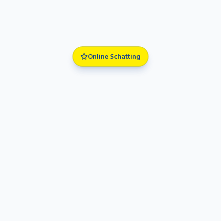
Online Schatting
Premium vastgoed in Antwerpen en omstreken. Begeleiding
met vertrouwen en vakmanschap.
Antwerpen, België