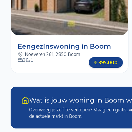
1/1
Eengezinswoning in Boom
Noeveren 261
,
2850 Boom
2
1
€
395.000
Wat is jouw woning in Boom 
Overweeg je zelf te verkopen? Vraag een gratis, v
de actuele markt
in Boom
.