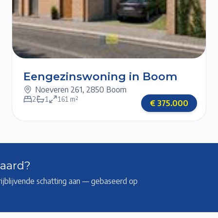
1/1
Eengezinswoning in Boom
Noeveren 261
,
2850 Boom
2
1
161
m²
€
375.000
waard?
rijblijvende schatting aan — gebaseerd op