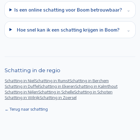
Is een online schatting voor Boom betrouwbaar?
⌄
Hoe snel kan ik een schatting krijgen in Boom?
⌄
Schatting in de regio
Schatting in
Niel
Schatting in
Rumst
Schatting in
Berchem
Schatting in
Duffel
Schatting in
Ekeren
Schatting in
Kalmthout
Schatting in
Nijlen
Schatting in
Schelle
Schatting in
Schoten
Schatting in
Wilrijk
Schatting in
Zoersel
← Terug naar schatting