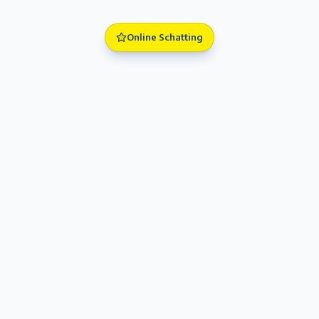
Online Schatting
Premium vastgoed in Antwerpen en omstreken. Begeleiding
met vertrouwen en vakmanschap.
Antwerpen, België
+32 3 644 00 88
info@immodelaet.be