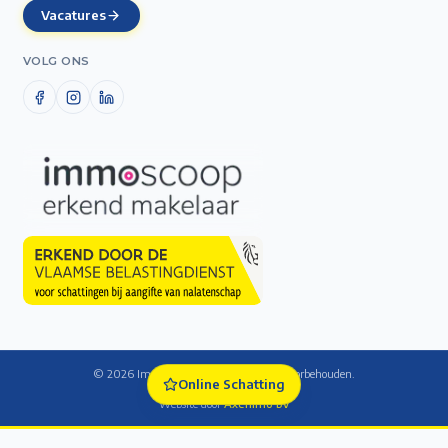
Vacatures
VOLG ONS
©
2026
Immo De Laet — Alle rechten voorbehouden.
Online Schatting
Cookie-instellingen
Website door
Axenimo bv