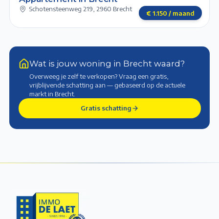
Schotensteenweg 219
,
2960 Brecht
€
1.150
/ maand
Wat is jouw woning in Brecht waard?
Overweeg je zelf te verkopen? Vraag een gratis,
vrijblijvende schatting aan — gebaseerd op de actuele
markt
in Brecht
.
Gratis schatting