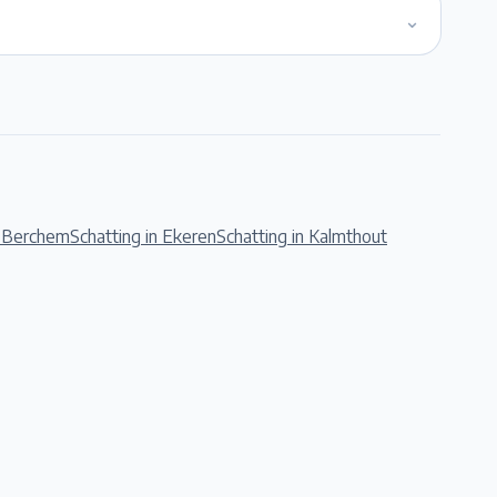
⌄
n
Berchem
Schatting in
Ekeren
Schatting in
Kalmthout