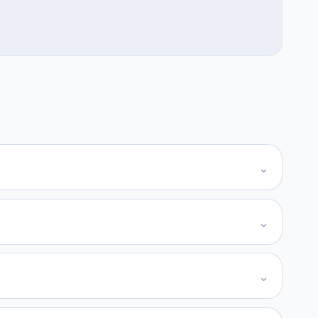
⌄
⌄
⌄