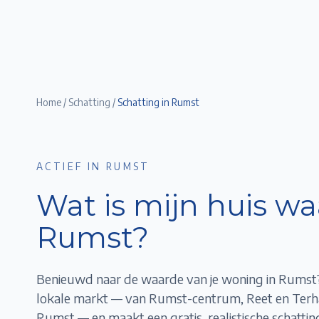
Home
/
Schatting
/
Schatting in
Rumst
ACTIEF IN RUMST
Wat is mijn huis wa
Rumst
?
Benieuwd naar de waarde van je woning in
Rumst
lokale markt — van
Rumst-centrum, Reet en Ter
Rumst
— en maakt een gratis, realistische schatting