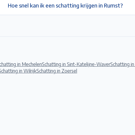
Hoe snel kan ik een schatting krijgen in Rumst?
chatting in
Mechelen
Schatting in
Sint-Katelijne-Waver
Schatting i
Schatting in
Wilrijk
Schatting in
Zoersel