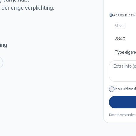
er enige verplichting.
ADRES EIGE
ming
Type eigen
Ik ga akkoord
Door te verzenden