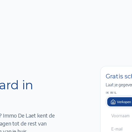
Home
Te Koop
Te Huur
Projecten
Verkopen / Verhuren
Over ons
Gratis s
ard in
Laat je gegeve
IK WIL
Verkopen
? Immo De Laet kent de
hagen
tot de rest van
 van je huis,