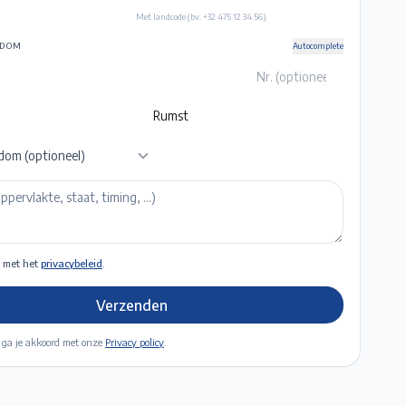
Met landcode (bv. +32 475 12 34 56).
NDOM
Autocomplete
dom (optioneel)
 met het
privacybeleid
.
Verzenden
 ga je akkoord met onze
Privacy policy
.