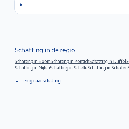
Schatting in de regio
Schatting in
Boom
Schatting in
Kontich
Schatting in
Duffel
S
Schatting in
Nijlen
Schatting in
Schelle
Schatting in
Schoten
← Terug naar schatting