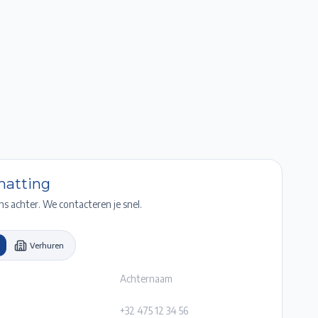
Favorieten
Account
Maak een afspraak
Gratis Schatting
chatting
ns achter. We contacteren je snel.
Verhuren