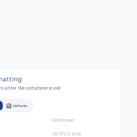
Favorieten
Account
Maak een afspraak
Gratis Schatting
chatting
ns achter. We contacteren je snel.
Verhuren