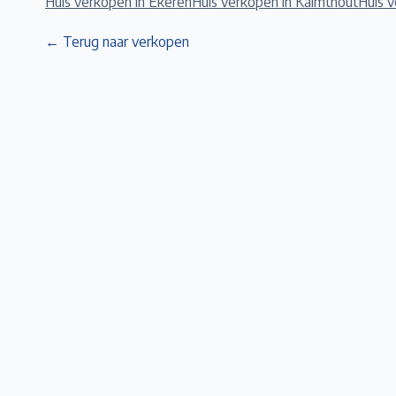
Huis verkopen in
Ekeren
Huis verkopen in
Kalmthout
Huis 
← Terug naar verkopen