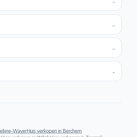
⌄
⌄
⌄
⌄
telijne-Waver
Huis verkopen in
Berchem