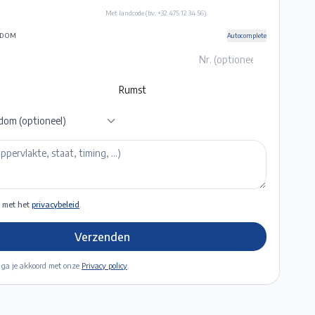
Met landcode (bv. +32 475 12 34 56).
NDOM
Autocomplete
dom (optioneel)
 met het
privacybeleid
.
Verzenden
 ga je akkoord met onze
Privacy policy
.