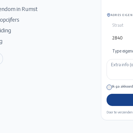
igendom in
Rumst
ADRES EIGE
opcijfers
iding
ng
Type eigen
Ik ga akkoord
Door te verzenden