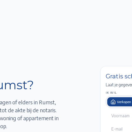
Home
Te Koop
Te Huur
Projecten
Verkopen / Verhuren
Over ons
Gratis s
umst
?
Laat je gegeve
IK WIL
agen of elders in Rumst,
Verkopen
ot de akte bij de notaris.
 woning of appartement in
op.