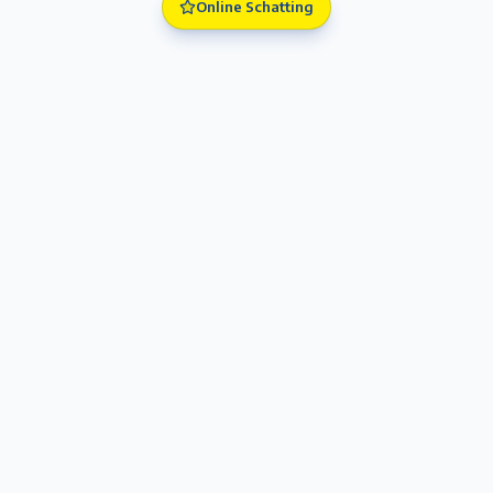
Online Schatting
Premium vastgoed in Antwerpen en omstreken. Begeleiding
met vertrouwen en vakmanschap.
Antwerpen, België
+32 3 644 00 88
info@immodelaet.be
NAVIGATIE