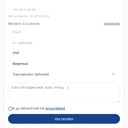
Met landcode (bv. +32 475 12 34 56).
ADRES EIGENDOM
Autocomplete
Type eigendom (optioneel)
Ik ga akkoord met het
privacybeleid
.
Verzenden