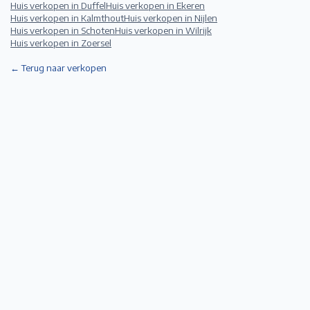
Huis verkopen in
Duffel
Huis verkopen in
Ekeren
Huis verkopen in
Kalmthout
Huis verkopen in
Nijlen
Huis verkopen in
Schoten
Huis verkopen in
Wilrijk
Huis verkopen in
Zoersel
← Terug naar verkopen