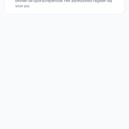
binnen de opdrachtperiode. Het asbestattest regelen wij
voor jou.