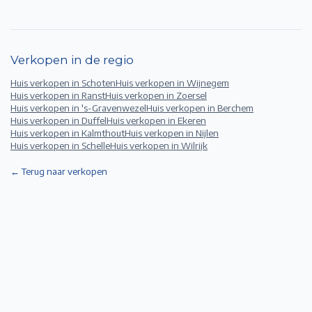
Verkopen in de regio
Huis verkopen in
Schoten
Huis verkopen in
Wijnegem
Huis verkopen in
Ranst
Huis verkopen in
Zoersel
Huis verkopen in
's-Gravenwezel
Huis verkopen in
Berchem
Huis verkopen in
Duffel
Huis verkopen in
Ekeren
Huis verkopen in
Kalmthout
Huis verkopen in
Nijlen
Huis verkopen in
Schelle
Huis verkopen in
Wilrijk
← Terug naar verkopen